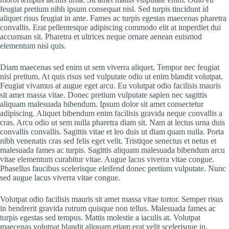
feugiat pretium nibh ipsum consequat nisl. Sed turpis tincidunt id
aliquet risus feugiat in ante. Fames ac turpis egestas maecenas pharetra
convallis. Erat pellentesque adipiscing commodo elit at imperdiet dui
accumsan sit. Pharetra et ultrices neque ornare aenean euismod
elementum nisi quis.
Diam maecenas sed enim ut sem viverra aliquet. Tempor nec feugiat
nisl pretium. At quis risus sed vulputate odio ut enim blandit volutpat.
Feugiat vivamus at augue eget arcu. Eu volutpat odio facilisis mauris
sit amet massa vitae. Donec pretium vulputate sapien nec sagittis
aliquam malesuada bibendum. Ipsum dolor sit amet consectetur
adipiscing. Aliquet bibendum enim facilisis gravida neque convallis a
cras. Arcu odio ut sem nulla pharetra diam sit. Nam at lectus urna duis
convallis convallis. Sagittis vitae et leo duis ut diam quam nulla. Porta
nibh venenatis cras sed felis eget velit. Tristique senectus et netus et
malesuada fames ac turpis. Sagittis aliquam malesuada bibendum arcu
vitae elementum curabitur vitae. Augue lacus viverra vitae congue.
Phasellus faucibus scelerisque eleifend donec pretium vulputate. Nunc
sed augue lacus viverra vitae congue.
Volutpat odio facilisis mauris sit amet massa vitae tortor. Semper risus
in hendrerit gravida rutrum quisque non tellus. Malesuada fames ac
turpis egestas sed tempus. Mattis molestie a iaculis at. Volutpat
maecenas volutpat blandit aliquam etiam erat velit scelerisque in.