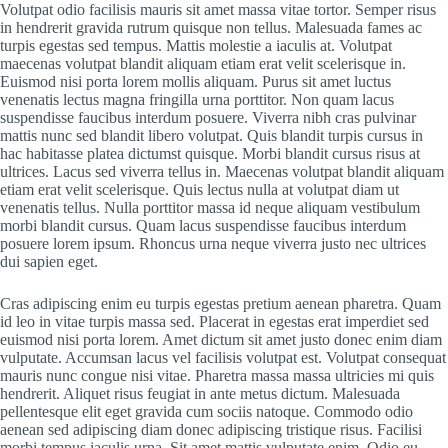
Volutpat odio facilisis mauris sit amet massa vitae tortor. Semper risus
in hendrerit gravida rutrum quisque non tellus. Malesuada fames ac
turpis egestas sed tempus. Mattis molestie a iaculis at. Volutpat
maecenas volutpat blandit aliquam etiam erat velit scelerisque in.
Euismod nisi porta lorem mollis aliquam. Purus sit amet luctus
venenatis lectus magna fringilla urna porttitor. Non quam lacus
suspendisse faucibus interdum posuere. Viverra nibh cras pulvinar
mattis nunc sed blandit libero volutpat. Quis blandit turpis cursus in
hac habitasse platea dictumst quisque. Morbi blandit cursus risus at
ultrices. Lacus sed viverra tellus in. Maecenas volutpat blandit aliquam
etiam erat velit scelerisque. Quis lectus nulla at volutpat diam ut
venenatis tellus. Nulla porttitor massa id neque aliquam vestibulum
morbi blandit cursus. Quam lacus suspendisse faucibus interdum
posuere lorem ipsum. Rhoncus urna neque viverra justo nec ultrices
dui sapien eget.
Cras adipiscing enim eu turpis egestas pretium aenean pharetra. Quam
id leo in vitae turpis massa sed. Placerat in egestas erat imperdiet sed
euismod nisi porta lorem. Amet dictum sit amet justo donec enim diam
vulputate. Accumsan lacus vel facilisis volutpat est. Volutpat consequat
mauris nunc congue nisi vitae. Pharetra massa massa ultricies mi quis
hendrerit. Aliquet risus feugiat in ante metus dictum. Malesuada
pellentesque elit eget gravida cum sociis natoque. Commodo odio
aenean sed adipiscing diam donec adipiscing tristique risus. Facilisi
morbi tempus iaculis urna. Sit amet mattis vulputate enim. Odio eu