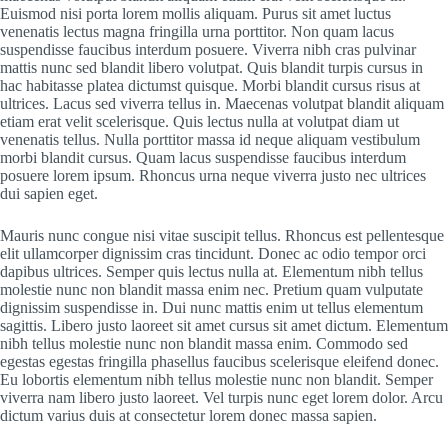
Euismod nisi porta lorem mollis aliquam. Purus sit amet luctus
venenatis lectus magna fringilla urna porttitor. Non quam lacus
suspendisse faucibus interdum posuere. Viverra nibh cras pulvinar
mattis nunc sed blandit libero volutpat. Quis blandit turpis cursus in
hac habitasse platea dictumst quisque. Morbi blandit cursus risus at
ultrices. Lacus sed viverra tellus in. Maecenas volutpat blandit aliquam
etiam erat velit scelerisque. Quis lectus nulla at volutpat diam ut
venenatis tellus. Nulla porttitor massa id neque aliquam vestibulum
morbi blandit cursus. Quam lacus suspendisse faucibus interdum
posuere lorem ipsum. Rhoncus urna neque viverra justo nec ultrices
dui sapien eget.
Mauris nunc congue nisi vitae suscipit tellus. Rhoncus est pellentesque
elit ullamcorper dignissim cras tincidunt. Donec ac odio tempor orci
dapibus ultrices. Semper quis lectus nulla at. Elementum nibh tellus
molestie nunc non blandit massa enim nec. Pretium quam vulputate
dignissim suspendisse in. Dui nunc mattis enim ut tellus elementum
sagittis. Libero justo laoreet sit amet cursus sit amet dictum. Elementum
nibh tellus molestie nunc non blandit massa enim. Commodo sed
egestas egestas fringilla phasellus faucibus scelerisque eleifend donec.
Eu lobortis elementum nibh tellus molestie nunc non blandit. Semper
viverra nam libero justo laoreet. Vel turpis nunc eget lorem dolor. Arcu
dictum varius duis at consectetur lorem donec massa sapien.