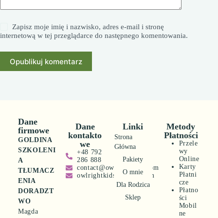
Zapisz moje imię i nazwisko, adres e-mail i stronę
internetową w tej przeglądarce do następnego komentowania.
Opublikuj komentarz
Dane
Dane
Linki
Metody
firmowe
kontakto
Płatności
Strona
GOLDINA
we
Przele
Główna
SZKOLENI
wy
+48 792
Online
Pakiety
286 888
A
Karty
contact@owlrightkids.com
TŁUMACZ
O mnie
Płatni
owlrightkids@gmail.com
ENIA
cze
Dla Rodzica
Płatno
DORADZT
Sklep
ści
WO
Mobil
Magda
ne