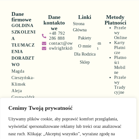
Dane
Dane
Linki
Metody
firmowe
kontakto
Płatności
Strona
GOLDINA
we
Przele
Główna
SZKOLENI
wy
+48 792
Online
Pakiety
286 888
A
Karty
contact@owlrightkids.com
TŁUMACZ
O mnie
Płatni
owlrightkids@gmail.com
ENIA
cze
Dla Rodzica
Płatno
DORADZT
Sklep
ści
WO
Mobil
Magda
ne
Przele
Cieszyńska-
wy
Klimek
Trady
Aleja
cyjne
Grunwaldzk
a 411/517
Cenimy Twoją prywatność
80-309
Gdańsk
Używamy plików cookie, aby poprawić komfort przeglądania,
REGON
wyświetlać spersonalizowane reklamy lub treści oraz analizować
360342262
nasz ruch. Klikając „Akceptuj wszystko”, wyrażasz zgodę na