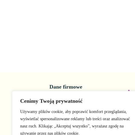
Dane firmowe
GOLDINA SZKOLENIA TŁUMACZENIA
Cenimy Twoją prywatność
DORADZTWO
Magda Cieszyńska-Klimek
Używamy plików cookie, aby poprawić komfort przeglądania,
Aleja Grunwaldzka 411/517 80-309 Gdańsk
wyświetlać spersonalizowane reklamy lub treści oraz analizować
REGON 360342262
nasz ruch. Klikając „Akceptuj wszystko”, wyrażasz zgodę na
używanie przez nas plików cookie.