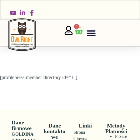
0
STRONA GŁÓWNA
DLA RODZICA
[profilepress-member-directory id=”1″]
Dane
Dane
Linki
Metody
firmowe
kontakto
Płatności
Strona
GOLDINA
we
Przele
Główna