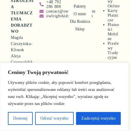
SZKOLENI
wy
+48 792
Online
Pakiety
286 888
A
Karty
contact@owlrightkids.com
TŁUMACZ
O mnie
Płatni
owlrightkids@gmail.com
ENIA
cze
Dla Rodzica
Płatno
DORADZT
Sklep
ści
WO
Mobil
Magda
ne
Przele
Cieszyńska-
wy
Klimek
Trady
Aleja
cyjne
Grunwaldzk
a 411/517
Cenimy Twoją prywatność
80-309
Gdańsk
Używamy plików cookie, aby poprawić komfort przeglądania,
REGON
wyświetlać spersonalizowane reklamy lub treści oraz analizować
360342262
nasz ruch. Klikając „Akceptuj wszystko”, wyrażasz zgodę na
używanie przez nas plików cookie.
Polityka
Reg
Copyright © 2024 –
owlrightkids.com | made
Prywat
ula
by
sleekdesign.io
ności
Dostosuj
min
Odrzuć wszystko
Zaakceptuj wszystko